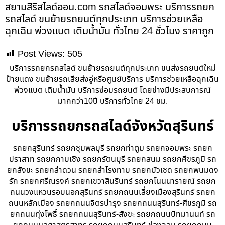
สยามสิริสไลด์ออน.com รถสไลด์จอมพระ บริการรถยก
รถสไลด์ ขนย้ายรถยนต์ทุกประเภท บริการช่วยเหลือ
ฉุกเฉิน พ่วงแบต เติมน้ำมัน ทั่วไทย 24 ชั่วโมง ราคาถูก
Post Views:
505
บริการรถยกรถสไลด์ ขนย้ายรถยนต์ทุกประเภท ขนส่งรถยนต์ใหม่
ป้ายแดง ขนย้ายรถเสียส่งอู่หรือศูนย์บริการ บริการช่วยเหลือฉุกเฉิน
พ่วงแบต เติมน้ำมัน บริการซ่อมรถยนต์ โดยช่างมีประสบการณ์
มากกว่า10ปี บริการทั่วไทย 24 ชม.
บริการรถยกรถสไลด์จังหวัดสุรินทร์
รถยกสุรินทร์ รถยกชุมพลบุรี รถยกท่าตูม รถยกจอมพระ รถยก
ปราสาท รถยกกาบเชิง รถยกรัตนบุรี รถยกสนม รถยกศีขรภูมิ รถ
ยกสังขะ รถยกลำดวน รถยกสำโรงทาบ รถยกบัวเชด รถยกพนมดง
รัก รถยกศรีณรงค์ รถยกเขวาสินรินทร์ รถยกโนนนารายณ์ รถยก
ถนนวงแหวนรอบนอกสุรินทร์ รถยกถนนเลี่ยงเมืองสุรินทร์ รถยก
ถนนหลักเมือง รถยกถนนจิตรบำรุง รถยกถนนสุรินทร์-ศีขรภูมิ รถ
ยกถนนทุ่งโพธิ์ รถยกถนนสุรินทร์-สังขะ รถยกถนนปัทมานนท์ รถ